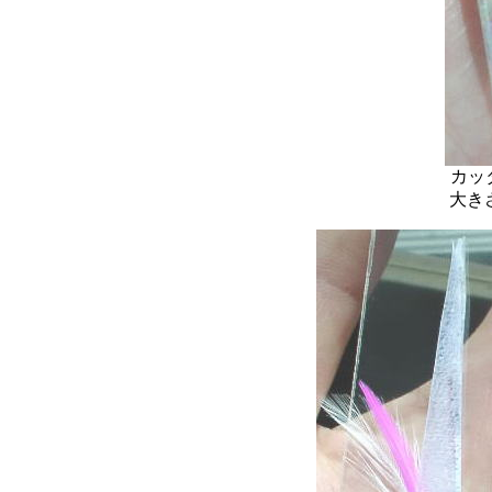
カッ
大き