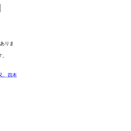
明
ありま
す。
又、四本