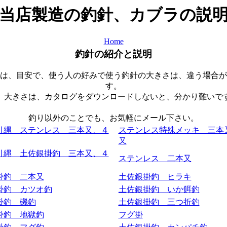
当店製造の釣針、カブラの説
Home
釣針の紹介と説明
は、目安で、使う人の好みで使う釣針の大きさは、違う場合が
す。
、大きさは、カタログをダウンロードしないと、分かり難いで
釣り以外のことでも、お気軽にメール下さい。
引縄 ステンレス 三本又、４
ステンレス特殊メッキ 三本
又
引縄 土佐銀掛釣 三本又、４
ステンレス 二本又
掛釣 二本又
土佐銀掛釣 ヒラキ
掛釣 カツオ釣
土佐銀掛釣 いか餌釣
掛釣 磯釣
土佐銀掛釣 三つ折釣
掛釣 地獄釣
フグ掛