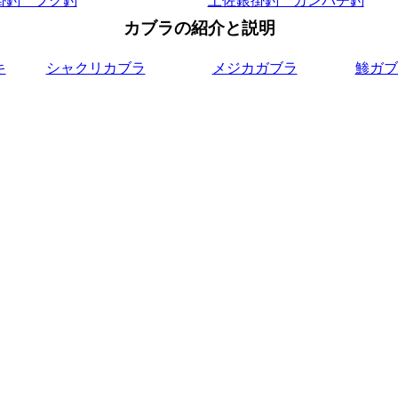
掛釣 フグ釣
土佐銀掛釣 カンパチ釣
カブラの紹介と説明
キ
シャクリカブラ
メジカガブラ
鯵ガブ