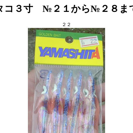
タコ３寸 №２１から№２８ま
２２