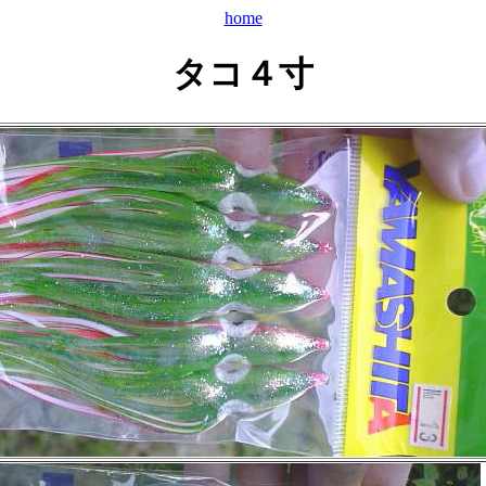
home
タコ４寸