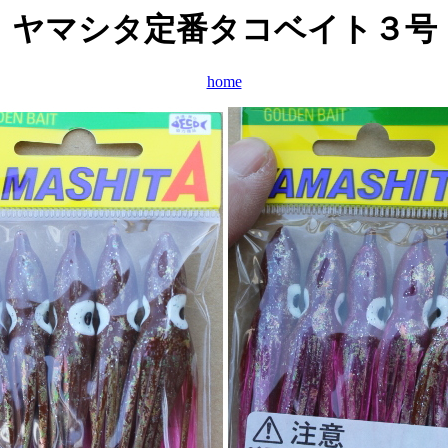
ヤマシタ定番タコベイト３号
home