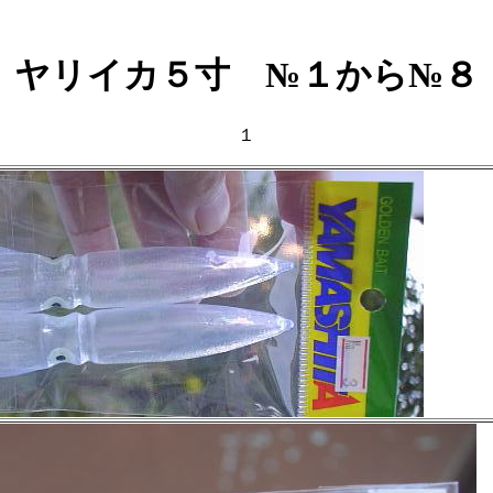
ヤリイカ５寸 №１から№８
１