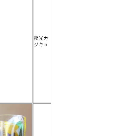
夜光カ
ジキ５