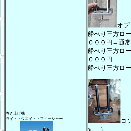
オプ
船べり三方ロ
０００円←通
船べり三方ロ
０００円
船べり三方ロ
巻き上げ機
ライト・ウエイト・フィッシャー
ロ
す。）