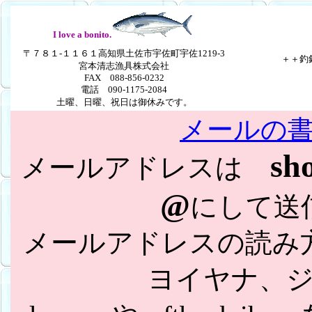
I love a bonito.
〒７８１-１１６１高知県土佐市宇佐町宇佐1219-3
＋＋釣
宮本清志漁具株式会社
FAX 088-856-0232
電話 090-1175-2084
土曜、日曜、祝日は御休みです。
メールの
sh
メールアドレスは
@
にして送
メールアドレスの読み
ヨイヤナ、