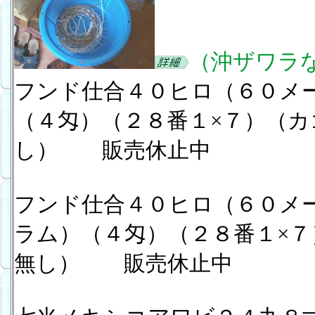
（沖ザワラ
フンド仕合４０ヒロ（６０メ
（４匁）（２８番１×７）（
し） 販売休止中
フンド仕合４０ヒロ（６０メ
ラム）（４匁）（２８番１×
無し） 販売休止中