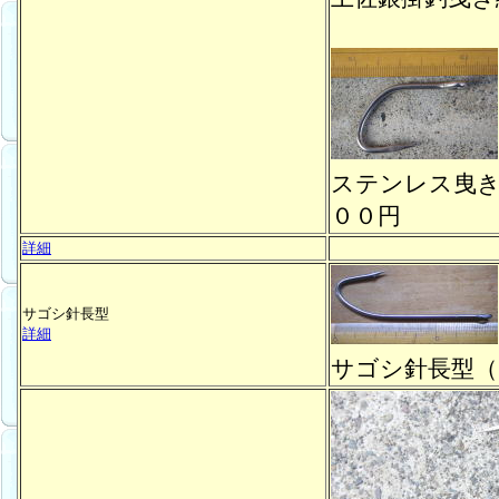
ステンレス曳
００円
詳細
サゴシ針長型
詳細
サゴシ針長型