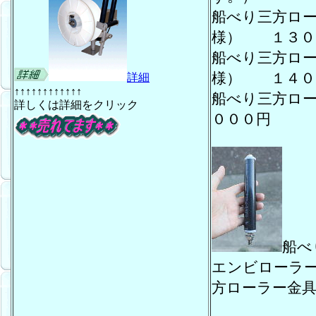
船べり三方ロ
様） １３０
船べり三方ロ
様） １４０
詳細
↑↑↑↑↑↑↑↑↑↑↑↑
船べり三方ロ
詳しくは詳細をクリック
０００円
船べ
エンビローラ
方ローラー金