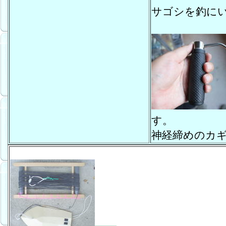
サゴシを釣に
す。
神経締めのカ