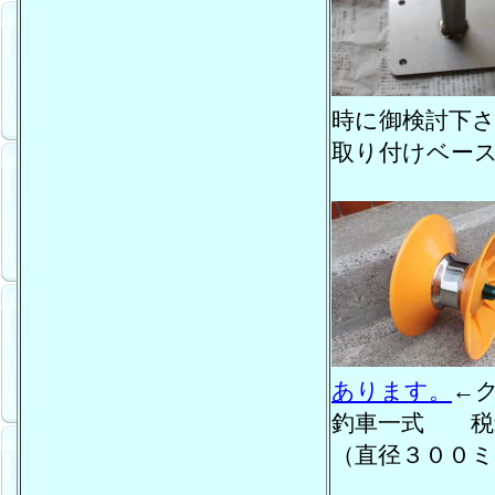
時に御検討下
取り付けベー
あります。
←
釣車一式 税
（直径３００